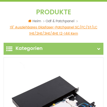
PRODUKTE
Heim
Odf & Patchpanel
19" Ausziehbares Glasfaser-Patchpanel SC/FC/ST/LC
1HE/2HE/3HE/4HE 12-144 Kern
Kategorien