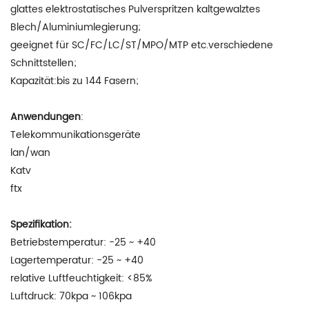
glattes elektrostatisches Pulverspritzen kaltgewalztes
Blech/Aluminiumlegierung;
geeignet für SC/FC/LC/ST/MPO/MTP etc.verschiedene
Schnittstellen;
Kapazität:bis zu 144 Fasern;
Anwendungen
:
Telekommunikationsgeräte
lan/wan
Katv
ftx
Spezifikation:
Betriebstemperatur: -25 ~ +40
Lagertemperatur: -25 ~ +40
relative Luftfeuchtigkeit: <85%
Luftdruck: 70kpa ~ 106kpa