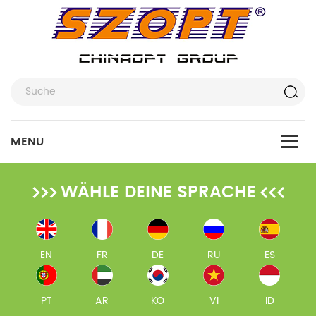
WÄHLE DEINE SPRACHE
EN
FR
DE
RU
ES
PT
AR
KO
VI
ID