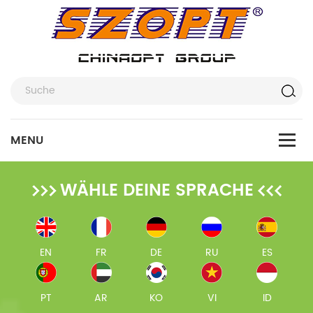
WÄHLE DEINE SPRACHE
EN
FR
DE
RU
ES
PT
AR
KO
VI
ID