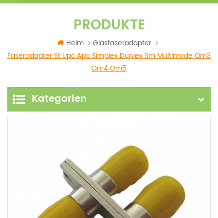
PRODUKTE
Heim
Glasfaseradapter
Faseradapter St Upc Apc Simplex Duplex Sm Multimode Om3
Om4 Om5
Kategorien