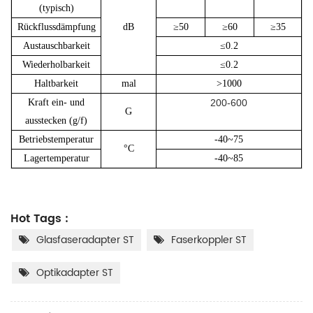
(typisch)
Rückflussdämpfung
dB
≥50
≥60
≥35
Austauschbarkeit
≤0.2
Wiederholbarkeit
≤0.2
Haltbarkeit
mal
>1000
Kraft ein- und
200-600
G
ausstecken (g/f)
Betriebstemperatur
-40~75
°C
Lagertemperatur
-40~85
Hot Tags :
Glasfaseradapter ST
Faserkoppler ST
Optikadapter ST