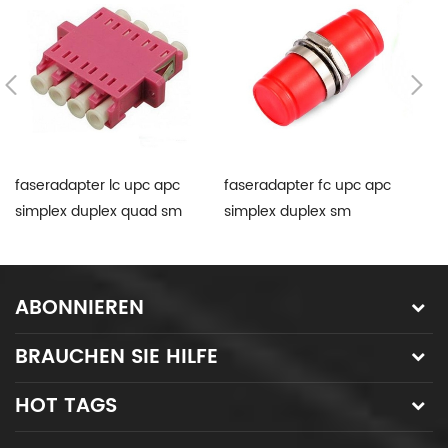
faseradapter lc upc apc
faseradapter fc upc apc
f
simplex duplex quad sm
simplex duplex sm
1
multimode om3 om4 om5
multimode om3 om4 om5
o
ABONNIEREN
BRAUCHEN SIE HILFE
HOT TAGS