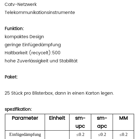
Catv-Netzwerk
Telekommunikationsinstrumente
Funktion:
kompaktes Design
geringe Einfügedämpfung
Haltbarkeit (recycelt):500
hohe Zuverlässigkeit und Stabilität
Paket:
25 Stück pro Blisterbox, dann in einen Karton legen.
spezifikation:
Parameter
Einheit
sm-
sm-
MM
upc
apc
Einfügedämpfung
≤0.2
≤0.2
≤0.2