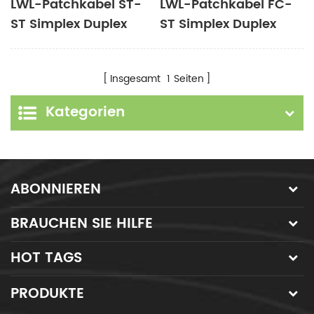
LWL-Patchkabel ST-
LWL-Patchkabel FC-
ST Simplex Duplex
ST Simplex Duplex
Singlemode
Singlemode MM OM3
Multimode
OM4 OM5
Insgesamt
1
Seiten
Kategorien
ABONNIEREN
BRAUCHEN SIE HILFE
HOT TAGS
PRODUKTE