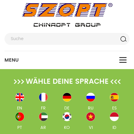
WÄHLE DEINE SPRACHE
EN
FR
DE
RU
ES
PT
AR
KO
VI
ID