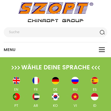
WÄHLE DEINE SPRACHE
EN
FR
DE
RU
ES
PT
AR
KO
VI
ID