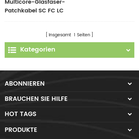
Multicore-Glasfaser-
Patchkabel SC FC LC
ST MU E2000
Singlemode
Insgesamt
1
Seiten
Multimode
Kategorien
ABONNIEREN
BRAUCHEN SIE HILFE
HOT TAGS
PRODUKTE