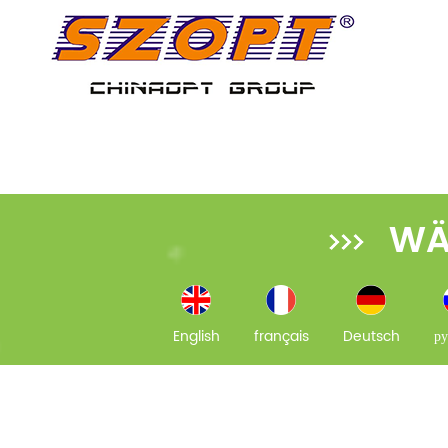
WÄ
English
français
Deutsch
ру