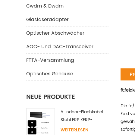
Cwdm & Dwdm
Glasfaseradapter
Optischer Abschwächer
AOC- Und DAC-Transceiver
FTTA-Versammlung
Optisches Gehäuse
Pr
ft.feld
NEUE PRODUKTE
Die fc/
5. Indoor-Flachkabel
Feld v
Stahl FRP KFRP-
gewähr
Festigkeitselement
sofort
WEITERLESEN