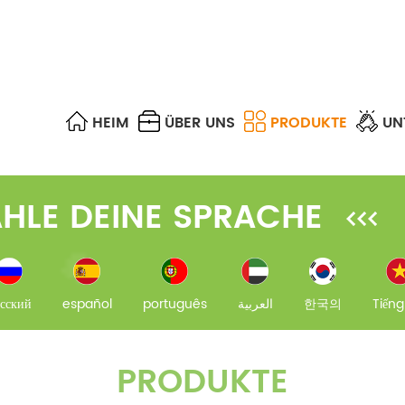
HEIM
ÜBER UNS
PRODUKTE
UN
SPS-SPLITTER & FBT-KOPPLER
OPTISCHES GEHÄUSE
UTP, STP, FTP & S/FTP
FTTA CABLE ASSEMBLIES
MPO/MTP-TRUNKKABEL
OPTISCHER ABSCHWÄCHER
DIFFERENCE OF EACH MULTIMODE FIBER
FTTH FAST CONNECTORS
HLE DEINE SPRACHE
сский
español
português
العربية
한국의
Tiếng
PRODUKTE