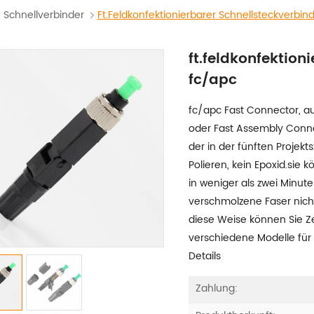
Schnellverbinder
Ft.feldkonfektionierbarer Schnellsteckverbin
ft.feldkonfektion
fc/apc
fc/apc Fast Connector, au
oder Fast Assembly Conne
der in der fünften Proje
Polieren, kein Epoxid.sie 
in weniger als zwei Minut
verschmolzene Faser nich
diese Weise können Sie Z
verschiedene Modelle für 
Details
Zahlung: