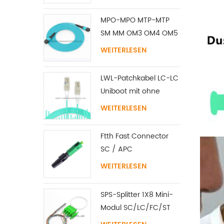
MPO-MPO MTP-MTP
SM MM OM3 OM4 OM5
Stammkabel
WEITERLESEN
12/16/24C
LWL-Patchkabel LC-LC
Uniboot mit ohne
Lasche Singlemode
WEITERLESEN
Multimode
Ftth Fast Connector
SC / APC
WEITERLESEN
SPS-Splitter 1X8 Mini-
Modul SC/LC/FC/ST
UPC APC