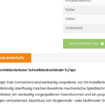
Produktherkunft:
Farbe:
Hafen:
Vorlaufzeit:
KONTAKTIERE UNS
oduktdetails
konfektionierbarer Schnellsteckverbinder fc/apc
apc Fast Connectors sind werkseitig vorpolierte, vor Ort installie
ollständig überflüssig machen.Bewährte mechanische Spleißtechno
leistet, ein werkseitig vorgespaltener Faserstummel und ein pro
igen verlustarmen Abschluss von Singlemode- oder Multimode-Gl