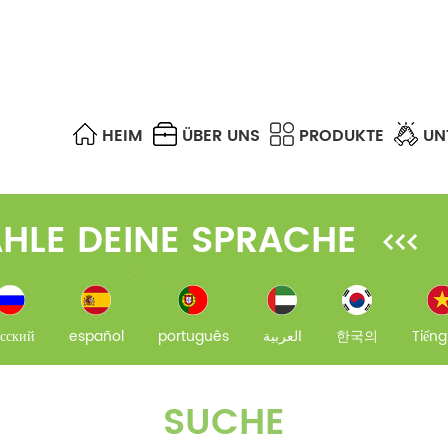
HEIM
ÜBER UNS
PRODUKTE
UN
SPS-SPLITTER & FBT-KOPPLER
OPTISCHES GEHÄUSE
UTP, STP, FTP & S/FTP
FTTA CABLE ASSEMBLIES
MPO/MTP-TRUNKKABEL
OPTISCHER ABSCHWÄCHER
DIFFERENCE OF EACH MULTIMODE FIBER
FTTH FAST CONNECTORS
HLE DEINE SPRACHE
сский
español
português
العربية
한국의
Tiếng
SUCHE