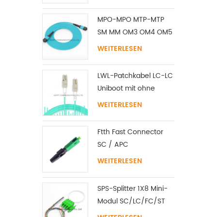
MPO-MPO MTP-MTP
SM MM OM3 OM4 OM5
Stammkabel
WEITERLESEN
12/16/24C
LWL-Patchkabel LC-LC
Uniboot mit ohne
Lasche Singlemode
WEITERLESEN
Multimode
Ftth Fast Connector
SC / APC
WEITERLESEN
SPS-Splitter 1X8 Mini-
Modul SC/LC/FC/ST
UPC APC