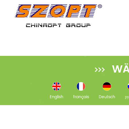
WÄ
English
français
Deutsch
ру