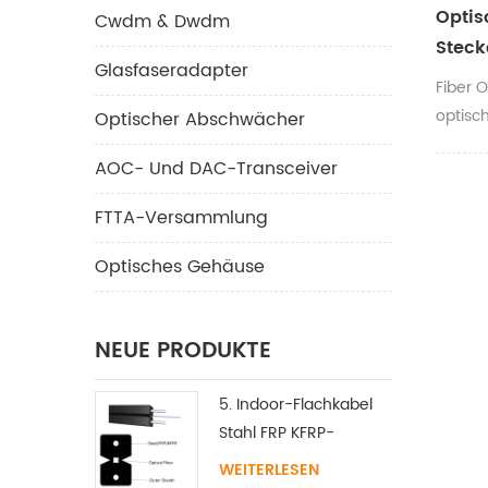
Optis
Cwdm & Dwdm
Steck
Glasfaseradapter
1dB 2
Fiber O
25dB 
optisc
Optischer Abschwächer
verwen
AOC- Und DAC-Transceiver
optisc
Kommun
FTTA-Versammlung
die Kal
fasero
Optisches Gehäuse
optisc
debugg
Empfän
NEUE PRODUKTE
Eingang
fasero
5. Indoor-Flachkabel
die Do
Stahl FRP KFRP-
Dämpfu
Festigkeitselement
WEITERLESEN