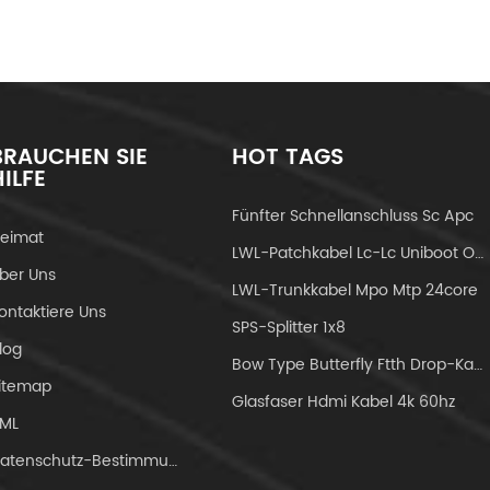
BRAUCHEN SIE
HOT TAGS
HILFE
Fünfter Schnellanschluss Sc Apc
eimat
LWL-Patchkabel Lc-Lc Uniboot Om4
ber Uns
LWL-Trunkkabel Mpo Mtp 24core
ontaktiere Uns
SPS-Splitter 1x8
log
Bow Type Butterfly Ftth Drop-Kabel
itemap
Glasfaser Hdmi Kabel 4k 60hz
ML
Datenschutz-Bestimmungen