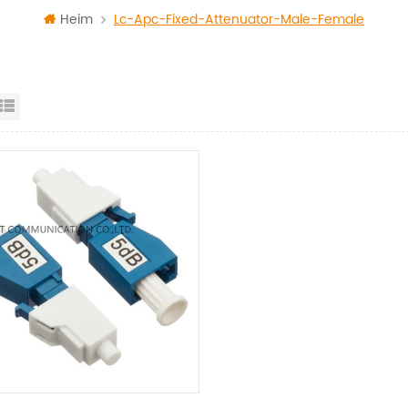
Heim
Lc-Apc-Fixed-Attenuator-Male-Female
id View
List View