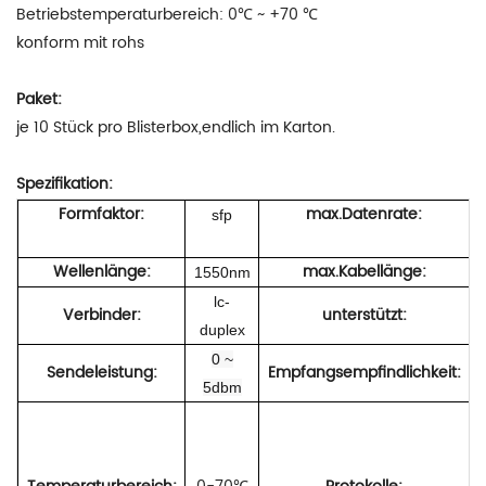
Betriebstemperaturbereich: 0℃ ~ +70 ℃
konform mit rohs
Paket:
je 10 Stück pro Blisterbox,endlich im Karton.
Spezifikation:
Formfaktor:
max.Datenrate:
sfp
Wellenlänge:
max.Kabellänge:
1550nm
lc-
Verbinder:
unterstützt:
duplex
0 ~
Sendeleistung:
Empfangsempfindlichkeit:
5dbm
k