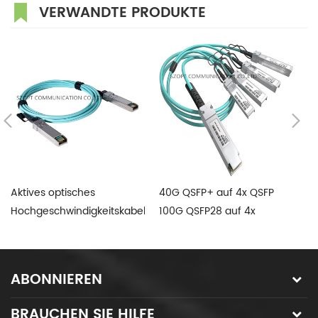
VERWANDTE PRODUKTE
Aktives optisches
40G QSFP+ auf 4x QSFP
H
Hochgeschwindigkeitskabel
100G QSFP28 auf 4x
D
1.25G SFP 10G SFP+ AOC-
QSFP28+ aktives optisches
10
Kabel
Kabel AOC QSFP+
Di
Breakout-Kabel
Ku
ABONNIEREN
BRAUCHEN SIE HILFE