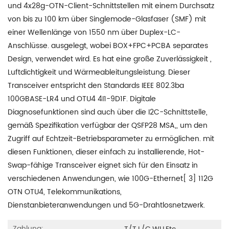
und 4x28g-OTN-Client-Schnittstellen mit einem Durchsatz
von bis zu 100 km über Singlemode-Glasfaser (SMF) mit
einer Wellenlänge von 1550 nm über Duplex-LC-
Anschlüsse. ausgelegt, wobei BOX+FPC+PCBA separates
Design, verwendet wird. Es hat eine große Zuverlässigkeit ,
Luftdichtigkeit und Wärmeableitungsleistung. Dieser
Transceiver entspricht den Standards IEEE 802.3ba
100GBASE-LR4 und OTU4 4I1-9D1F. Digitale
Diagnosefunktionen sind auch über die I2C-Schnittstelle,
gemäß Spezifikation verfügbar der QSFP28 MSA,, um den
Zugriff auf Echtzeit-Betriebsparameter zu ermöglichen. mit
diesen Funktionen, dieser einfach zu installierende, Hot-
Swap-fähige Transceiver eignet sich für den Einsatz in
verschiedenen Anwendungen, wie 100G-Ethernet[ 3] 112G
OTN OTU4, Telekommunikations,
Dienstanbieteranwendungen und 5G-Drahtlosnetzwerk.
Zahlung: