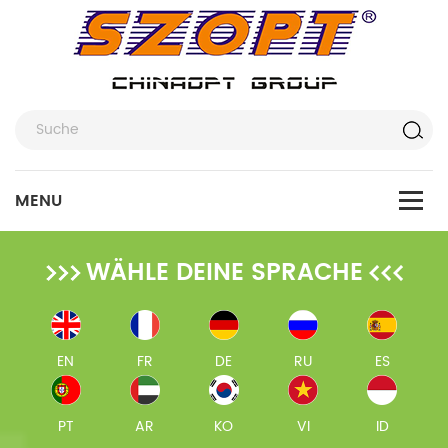
WÄHLE DEINE SPRACHE
EN
FR
DE
RU
ES
PT
AR
KO
VI
ID