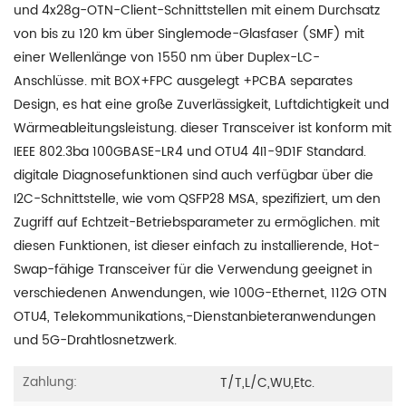
und 4x28g-OTN-Client-Schnittstellen mit einem Durchsatz
von bis zu 120 km über Singlemode-Glasfaser (SMF) mit
einer Wellenlänge von 1550 nm über Duplex-LC-
Anschlüsse. mit BOX+FPC ausgelegt +PCBA separates
Design, es hat eine große Zuverlässigkeit, Luftdichtigkeit und
Wärmeableitungsleistung. dieser Transceiver ist konform mit
IEEE 802.3ba 100GBASE-LR4 und OTU4 4I1-9D1F Standard.
digitale Diagnosefunktionen sind auch verfügbar über die
I2C-Schnittstelle, wie vom QSFP28 MSA, spezifiziert, um den
Zugriff auf Echtzeit-Betriebsparameter zu ermöglichen. mit
diesen Funktionen, ist dieser einfach zu installierende, Hot-
Swap-fähige Transceiver für die Verwendung geeignet in
verschiedenen Anwendungen, wie 100G-Ethernet, 112G OTN
OTU4, Telekommunikations,-Dienstanbieteranwendungen
und 5G-Drahtlosnetzwerk.
Zahlung:
T/T,L/C,WU,etc.