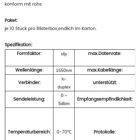
konform mit rohs
Paket:
je 10 Stück pro Blisterbox,endlich im Karton.
Spezifikation:
Formfaktor:
max.Datenrate:
sfp
Wellenlänge:
max.Kabellänge:
1550nm
lc-
Verbinder:
unterstützt:
duplex
0 ~
Sendeleistung:
Empfangsempfindlichkeit:
5dbm
k
Temperaturbereich:
0-70
Protokolle:
℃