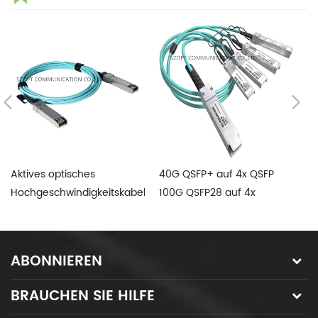
Aktives optisches
40G QSFP+ auf 4x QSFP
H
Hochgeschwindigkeitskabel
100G QSFP28 auf 4x
D
1.25G SFP 10G SFP+ AOC-
QSFP28+ aktives optisches
10
Kabel
Kabel AOC QSFP+
Di
Breakout-Kabel
Ku
ABONNIEREN
BRAUCHEN SIE HILFE