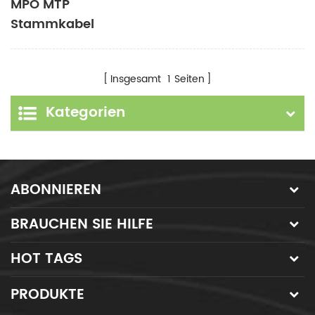
MPO MTP
Stammkabel
Doppelmantel SM MM
OM3 OM4 OM5 12C
Insgesamt
1
Seiten
24C 48C
Kategorien
ABONNIEREN
BRAUCHEN SIE HILFE
HOT TAGS
PRODUKTE