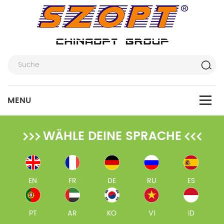
WÄHLE DEINE SPRACHE
EN
FR
DE
RU
ES
PT
AR
KO
VI
ID