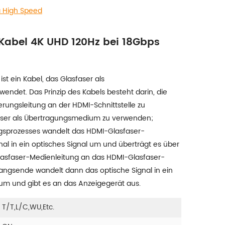
a High Speed
Kabel 4K UHD 120Hz bei 18Gbps
st ein Kabel, das Glasfaser als
ndet. Das Prinzip des Kabels besteht darin, die
erungsleitung an der HDMI-Schnittstelle zu
faser als Übertragungsmedium zu verwenden;
sprozesses wandelt das HDMI-Glasfaser-
l in ein optisches Signal um und überträgt es über
asfaser-Medienleitung an das HDMI-Glasfaser-
ngsende wandelt dann das optische Signal in ein
 um und gibt es an das Anzeigegerät aus.
T/T,L/C,WU,etc.