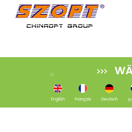
WÄ
English
français
Deutsch
ру