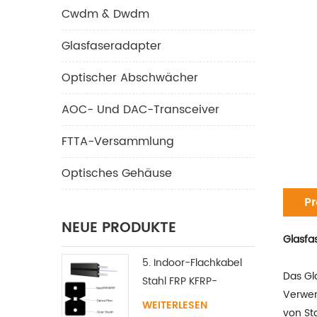
Cwdm & Dwdm
Glasfaseradapter
Optischer Abschwächer
AOC- Und DAC-Transceiver
FTTA-Versammlung
Optisches Gehäuse
Pr
NEUE PRODUKTE
Glasfa
5. Indoor-Flachkabel
Das Gl
Stahl FRP KFRP-
Verwen
Festigkeitselement
WEITERLESEN
von St