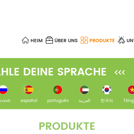
HEIM
ÜBER UNS
PRODUKTE
UN
SPS-SPLITTER & FBT-KOPPLER
OPTISCHES GEHÄUSE
UTP, STP, FTP & S/FTP
FTTA CABLE ASSEMBLIES
MPO/MTP-TRUNKKABEL
OPTISCHER ABSCHWÄCHER
DIFFERENCE OF EACH MULTIMODE FIBER
FTTH FAST CONNECTORS
HLE DEINE SPRACHE
сский
español
português
العربية
한국의
Tiếng
PRODUKTE