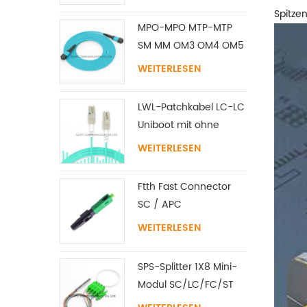
Spitzen
MPO-MPO MTP-MTP
SM MM OM3 OM4 OM5
Stammkabel
WEITERLESEN
12/16/24C
LWL-Patchkabel LC-LC
Uniboot mit ohne
Lasche Singlemode
WEITERLESEN
Multimode
Ftth Fast Connector
SC / APC
WEITERLESEN
SPS-Splitter 1X8 Mini-
Modul SC/LC/FC/ST
UPC APC