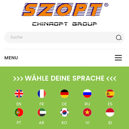
WÄHLE DEINE SPRACHE
EN
FR
DE
RU
ES
PT
AR
KO
VI
ID