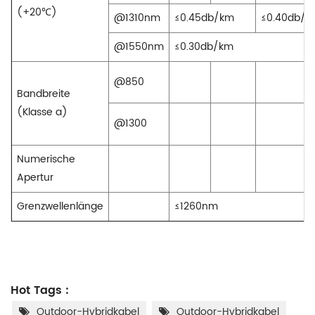
(+20℃)
@1310nm
≤0.45db/km
≤0.40db/k
@1550nm
≤0.30db/km
@850
Bandbreite
(Klasse a)
@1300
Numerische
Apertur
Grenzwellenlänge
≤1260nm
Hot Tags :
Outdoor-Hybridkabel
Outdoor-Hybridkabel