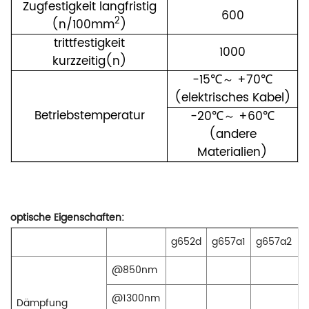
Zugfestigkeit langfristig
600
2
(n/100mm
)
trittfestigkeit
1000
kurzzeitig(n)
-15℃
～
+70℃
(elektrisches Kabel)
Betriebstemperatur
-20℃
～
+60℃
(andere
Materialien)
optische Eigenschaften:
g652d
g657a1
g657a2
@850nm
@1300nm
Dämpfung