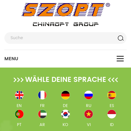
WÄHLE DEINE SPRACHE
EN
FR
DE
RU
ES
PT
AR
KO
VI
ID