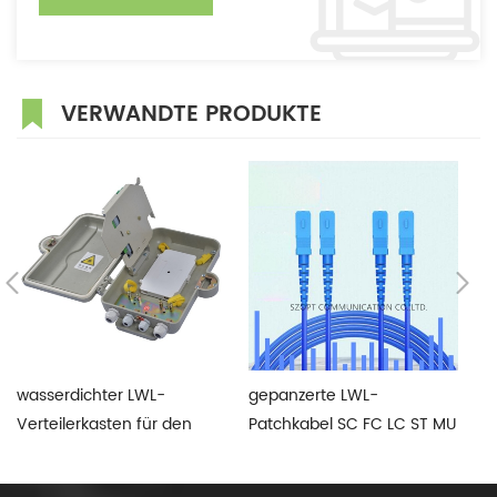
VERWANDTE PRODUKTE
wasserdichter LWL-
gepanzerte LWL-
Va
Verteilerkasten für den
Patchkabel SC FC LC ST MU
A
Außenbereich SMC
E2000 Simplex Duplex
6
Singlemode Multimode