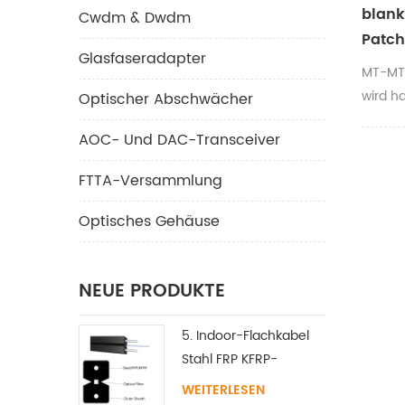
blank
Cwdm & Dwdm
Patc
Glasfaseradapter
Ferru
MT-MT
8F/12
wird ha
Optischer Abschwächer
optisc
AOC- Und DAC-Transceiver
verwen
Linse 
FTTA-Versammlung
verbin
des opt
Optisches Gehäuse
gibt z
option
kurzen
NEUE PRODUKTE
anbiete
stabil
5. Indoor-Flachkabel
Zuverlä
Stahl FRP KFRP-
Festigkeitselement
WEITERLESEN