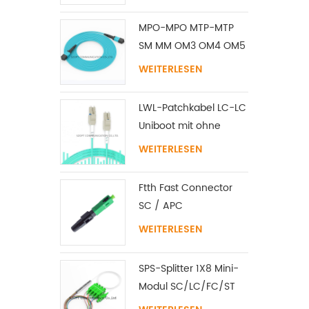
MPO-MPO MTP-MTP
SM MM OM3 OM4 OM5
Stammkabel
WEITERLESEN
12/16/24C
LWL-Patchkabel LC-LC
Uniboot mit ohne
Lasche Singlemode
WEITERLESEN
Multimode
Ftth Fast Connector
SC / APC
WEITERLESEN
SPS-Splitter 1X8 Mini-
Modul SC/LC/FC/ST
UPC APC