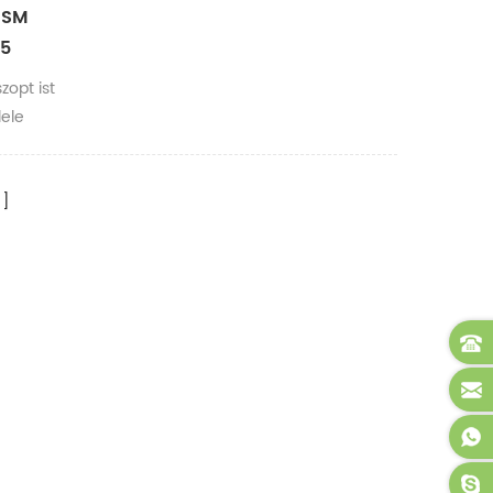
 SM
5
opt ist
lele
wendet
ck-
um
ldet so
- und
pback
ente
kapazität
 von
 testen.