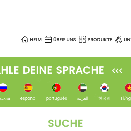
HEIM
ÜBER UNS
PRODUKTE
UN
SPS-SPLITTER & FBT-KOPPLER
OPTISCHES GEHÄUSE
UTP, STP, FTP & S/FTP
FTTA CABLE ASSEMBLIES
MPO/MTP-TRUNKKABEL
OPTISCHER ABSCHWÄCHER
DIFFERENCE OF EACH MULTIMODE FIBER
FTTH FAST CONNECTORS
HLE DEINE SPRACHE
сский
español
português
العربية
한국의
Tiếng
SUCHE