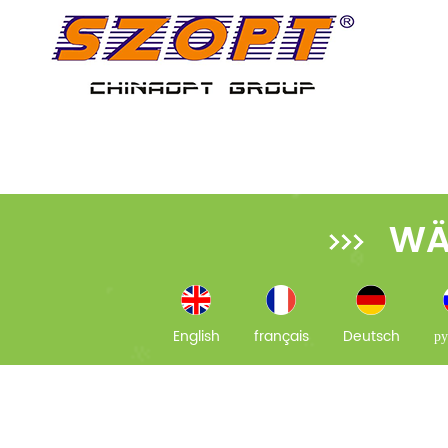
WÄ
English
français
Deutsch
ру