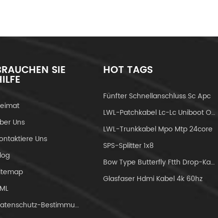
BRAUCHEN SIE
HOT TAGS
HILFE
Fünfter Schnellanschluss Sc Apc
eimat
LWL-Patchkabel Lc-Lc Uniboot Om4
ber Uns
LWL-Trunkkabel Mpo Mtp 24core
ontaktiere Uns
SPS-Splitter 1x8
log
Bow Type Butterfly Ftth Drop-Kabel
itemap
Glasfaser Hdmi Kabel 4k 60hz
ML
Datenschutz-Bestimmungen