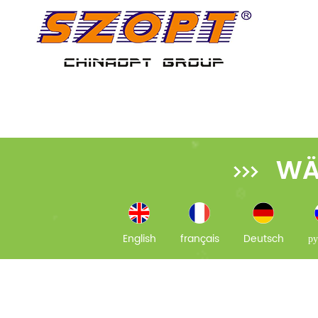
WÄ
English
français
Deutsch
ру