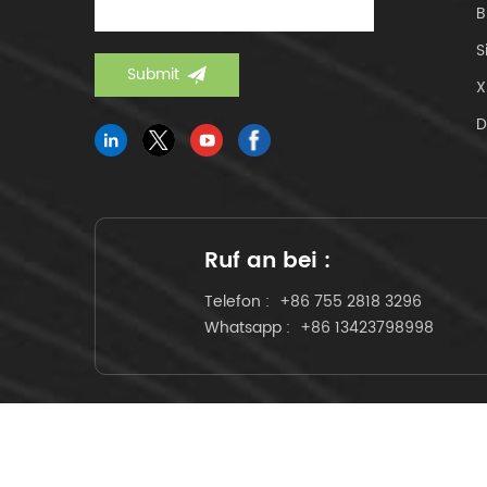
B
Produkt
S
Zuverl
Telcor
X
TLC für
Netzwe
zertifizi
Ruf an bei :
Telefon :
+86 755 2818 3296
Whatsapp :
+86 13423798998
© Urheb