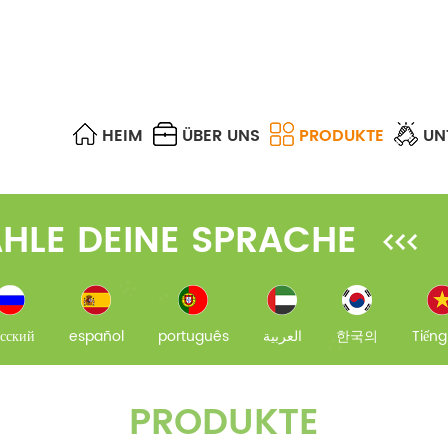
HEIM
ÜBER UNS
PRODUKTE
UN
SPS-SPLITTER & FBT-KOPPLER
OPTISCHES GEHÄUSE
UTP, STP, FTP & S/FTP
FTTA CABLE ASSEMBLIES
MPO/MTP-TRUNKKABEL
OPTISCHER ABSCHWÄCHER
DIFFERENCE OF EACH MULTIMODE FIBER
FTTH FAST CONNECTORS
HLE DEINE SPRACHE
сский
español
português
العربية
한국의
Tiếng
PRODUKTE