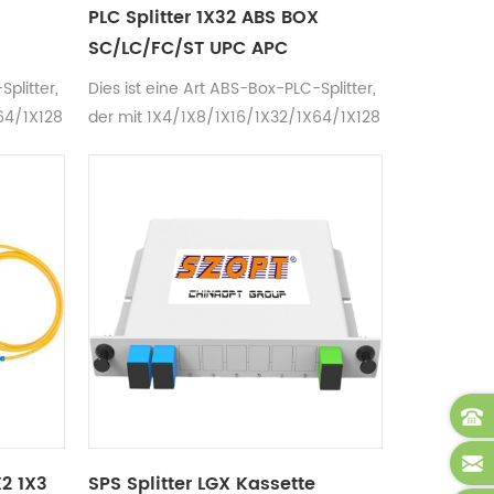
PLC Splitter 1X32 ABS BOX
SC/LC/FC/ST UPC APC
plitter,
Dies ist eine Art ABS-Box-PLC-Splitter,
64/1X128
der mit 1X4/1X8/1X16/1X32/1X64/1X128
erhältlich ist.
28, Die
2X4/2X8/2X16/2X32/2X64/2X128, Die
n
Abschlusswiderstände können
,0 mm
sc/lc/fc/st in 3,0 mm oder 2,0 mm
rägt
Kabel sein, die Kabellänge beträgt
rfügbare
normalerweise 1-1,5 m. Die verfügbare
50 nm.
Wellenlänge beträgt: 1260-1650 nm.
2 1X3
SPS Splitter LGX Kassette