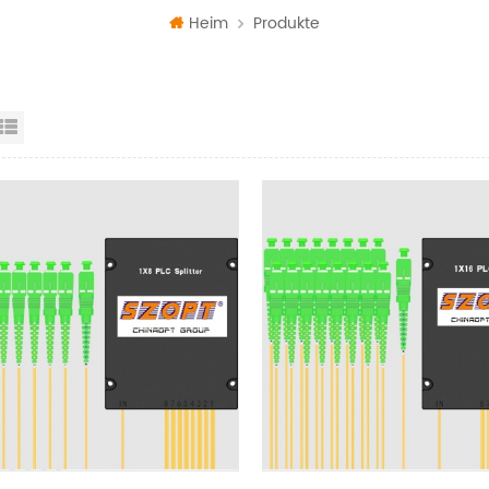
Heim
Produkte
id View
List View