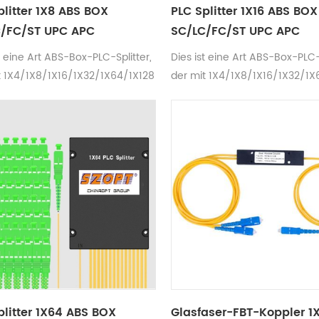
plitter 1X8 ABS BOX
PLC Splitter 1X16 ABS BOX
/FC/ST UPC APC
SC/LC/FC/ST UPC APC
t eine Art ABS-Box-PLC-Splitter,
Dies ist eine Art ABS-Box-PLC-S
t 1X4/1X8/1X16/1X32/1X64/1X128
der mit 1X4/1X8/1X16/1X32/1X
ch ist.
erhältlich ist.
8/2X16/2X32/2X64/2X128, Die
2X4/2X8/2X16/2X32/2X64/2X1
usswiderstände können
Abschlusswiderstände könne
fc/st in 3,0 mm oder 2,0 mm
sc/lc/fc/st in 3,0 mm oder 2
sein, die Kabellänge beträgt
Kabel sein, die Kabellänge bet
erweise 1-1,5 m. Die verfügbare
normalerweise 1-1,5 m. Die ve
länge beträgt: 1260-1650 nm.
Wellenlänge beträgt: 1260-16
plitter 1X64 ABS BOX
Glasfaser-FBT-Koppler 1X