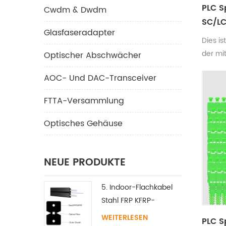
PLC S
Cwdm & Dwdm
SC/LC
Glasfaseradapter
Dies is
der mi
Optischer Abschwächer
erhältli
AOC- Und DAC-Transceiver
2X4/2X
Abschl
FTTA-Versammlung
sc/lc/
Kabel 
Optisches Gehäuse
normal
Wellen
NEUE PRODUKTE
5. Indoor-Flachkabel
Stahl FRP KFRP-
Festigkeitselement
WEITERLESEN
PLC S