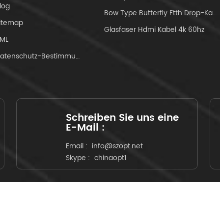
log
e erfüllen die
Bow Type Butterfly Ftth Drop-Kabel
itemap
ässigkeitsanforderungen von
Glasfaser Hdmi Kabel 4k 60hz
dia 1209 und 1221 und sind von
ML
Datenschutz-Bestimmungen
rkentwicklungsanforderungen
ert.
Schreiben Sie uns eine
E-Mail :
Email :
info@szopt.net
Skype :
chinaopt1
errechte ©: 2026 SZOPT Communication Co.,Ltd. Alle Rechte vor
IPv6 Netzwerk unterstützt