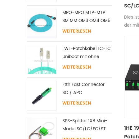
SC/LC
MPO-MPO MTP-MTP
Dies is
SM MM OM3 OM4 OM5
der mi
Stammkabel
WEITERLESEN
erhältli
12/16/24C
2X4/2X
LWL-Patchkabel LC-LC
Abschl
Uniboot mit ohne
sc/lc/
Lasche Singlemode
Kabel 
WEITERLESEN
Multimode
normal
Wellen
Ftth Fast Connector
SC / APC
WEITERLESEN
SPS-Splitter 1X8 Mini-
1HE 1
Modul SC/LC/FC/ST
Patch
UPC APC